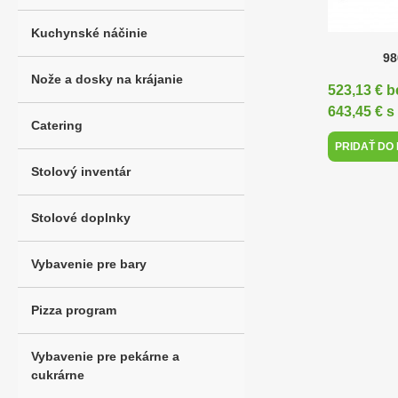
Kuchynské náčinie
98
Nože a dosky na krájanie
523,13 € 
643,45 € 
Catering
PRIDAŤ DO
Stolový inventár
Stolové doplnky
Vybavenie pre bary
Pizza program
Vybavenie pre pekárne a
cukrárne