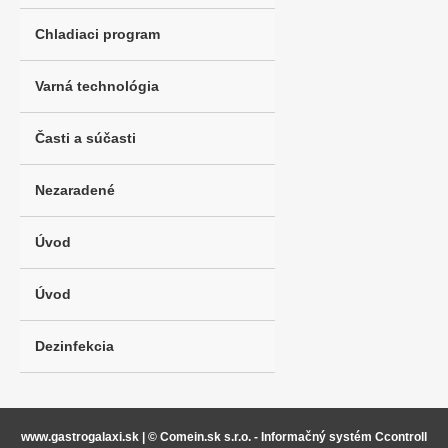
Chladiaci program
Varná technológia
Časti a súčasti
Nezaradené
Úvod
Úvod
Dezinfekcia
www.gastrogalaxi.sk
|
© Comein.sk s.r.o. - Informačný systém Ccontroll