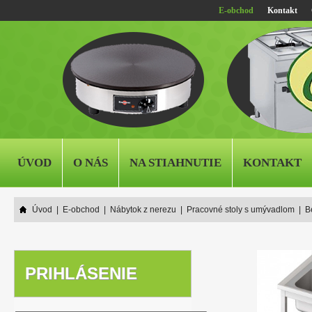
E-obchod
Kontakt
ÚVOD
O NÁS
NA STIAHNUTIE
KONTAKT
Úvod
|
E-obchod
|
Nábytok z nerezu
|
Pracovné stoly s umývadlom
|
B
PRIHLÁSENIE