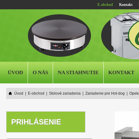
E-obchod
Kontakt
ÚVOD
O NÁS
NA STIAHNUTIE
KONTAKT
Úvod
|
E-obchod
|
Stolové zariadenia
|
Zariadenie pre Hot-dog
|
Opek
PRIHLÁSENIE