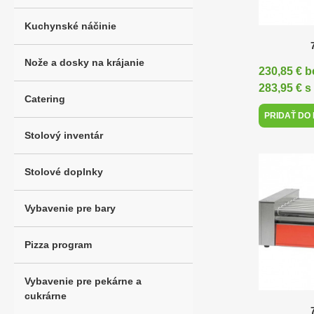
Kuchynské náčinie
Nože a dosky na krájanie
230,85 € 
283,95 € 
Catering
PRIDAŤ DO
Stolový inventár
Stolové doplnky
Vybavenie pre bary
Pizza program
Vybavenie pre pekárne a
cukrárne