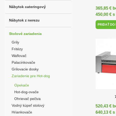
Nábytok cateringový
365,85 € 
450,00 € 
Nábytok z nerezu
PRIDAŤ DO
Stolové zariadenia
Grily
Fritézy
Waflovač
Palacinkovače
Grilovacie dosky
Zariadenie pre Hot-dog
Opekače
Hot-dog-ovače
Ohrievač pečiva
Vodný kúpeľ stolový
520,43 € 
Hriankovače
640,13 € 