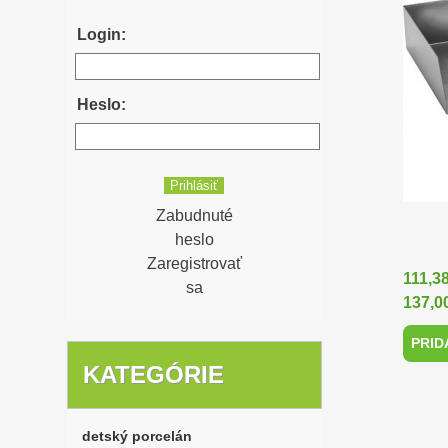
Login:
Heslo:
Zabudnuté
heslo
Zaregistrovať
111,3
sa
137,0
PRID
KATEGÓRIE
detský porcelán