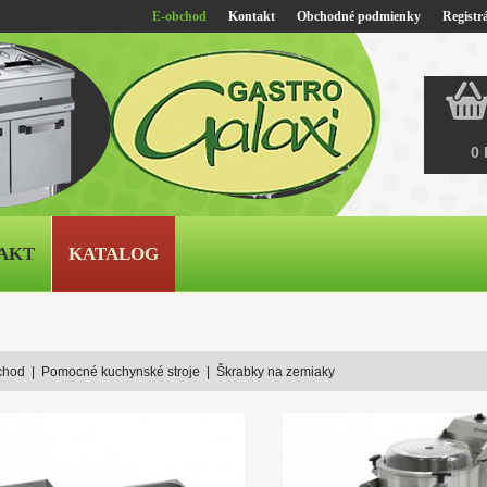
E-obchod
Kontakt
Obchodné podmienky
Registrá
0 
AKT
KATALOG
chod
|
Pomocné kuchynské stroje
|
Škrabky na zemiaky