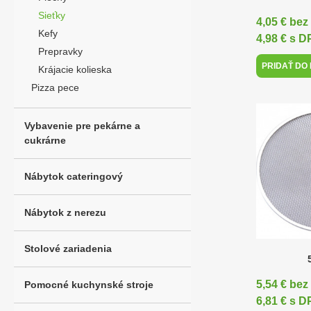
Sieťky
4,05 € be
Kefy
4,98 € s 
Prepravky
PRIDAŤ DO
Krájacie kolieska
Pizza pece
Vybavenie pre pekárne a
cukrárne
Nábytok cateringový
Nábytok z nerezu
Stolové zariadenia
5,54 € be
Pomocné kuchynské stroje
6,81 € s 