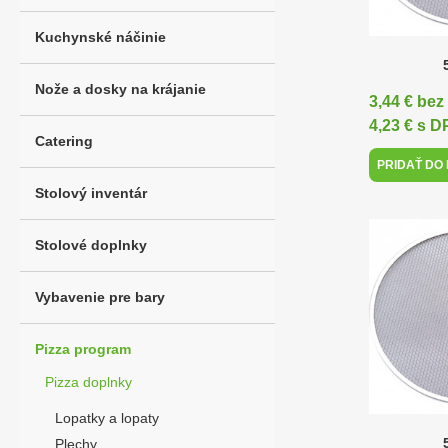
Kuchynské náčinie
Nože a dosky na krájanie
3,44 € be
4,23 € s 
Catering
PRIDAŤ DO
Stolový inventár
Stolové doplnky
Vybavenie pre bary
Pizza program
Pizza doplnky
Lopatky a lopaty
Plechy