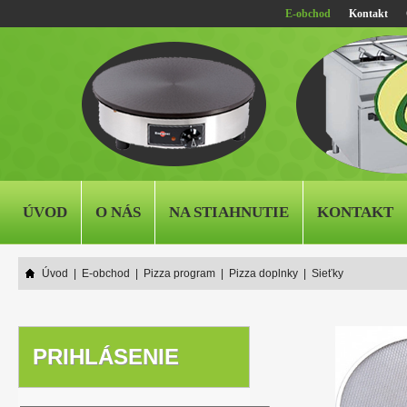
E-obchod
Kontakt
ÚVOD
O NÁS
NA STIAHNUTIE
KONTAKT
Úvod
|
E-obchod
|
Pizza program
|
Pizza doplnky
|
Sieťky
PRIHLÁSENIE