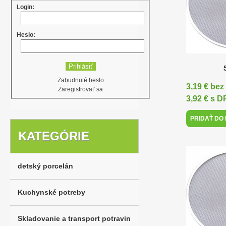
Login:
Heslo:
Zabudnuté heslo
3,19 € be
Zaregistrovať sa
3,92 € s 
PRIDAŤ DO
KATEGÓRIE
detský porcelán
Kuchynské potreby
Skladovanie a transport potravin