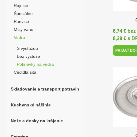
Rajnice
Špeciálne
Panvice
Misy vane
6,74 € be
Vedrá
8,29 € s 
S výstužou
PRIDAŤ DO
Bez výstuže
Pokrievky na vedrá
Cedidlá sitá
Skladovanie a transport potravin
Kuchynské náčinie
Nože a dosky na krájanie
Catering