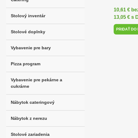
10,61 € b
Stolový inventár
13,05 € s
PRIDAŤ DO
Stolové doplnky
Vybavenie pre bary
Pizza program
Vybavenie pre pekárne a
cukrárne
Nábytok cateringový
Nábytok z nerezu
Stolové zariadenia