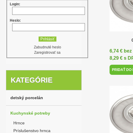
Login:
Heslo:
Zabudnuté heslo
6,74 € be
Zaregistrovať sa
8,29 € s 
PRIDAŤ DO
KATEGÓRIE
detský porcelán
Kuchynské potreby
Hrnce
Príslušenstvo hrnca