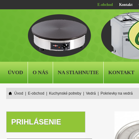
E-obchod
Kontakt
ÚVOD
O NÁS
NA STIAHNUTIE
KONTAKT
Úvod
|
E-obchod
|
Kuchynské potreby
|
Vedrá
|
Pokrievky na vedrá
PRIHLÁSENIE