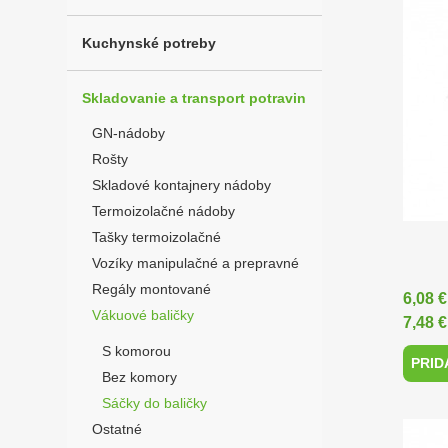
Kuchynské potreby
Skladovanie a transport potravin
GN-nádoby
Rošty
Skladové kontajnery nádoby
Termoizolačné nádoby
Tašky termoizolačné
Vozíky manipulačné a prepravné
Regály montované
6,08 
Vákuové baličky
7,48 
S komorou
PRID
Bez komory
Sáčky do baličky
Ostatné