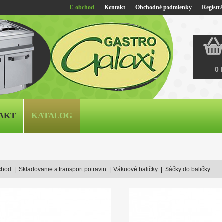
E-obchod
Kontakt
Obchodné podmienky
Registrá
0 
AKT
KATALOG
chod
|
Skladovanie a transport potravin
|
Vákuové baličky
|
Sáčky do baličky