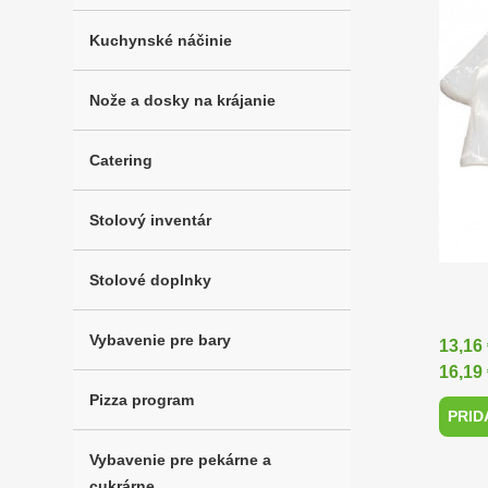
Kuchynské náčinie
Nože a dosky na krájanie
Catering
Stolový inventár
Stolové doplnky
Vybavenie pre bary
13,16
16,19
Pizza program
PRID
Vybavenie pre pekárne a
cukrárne