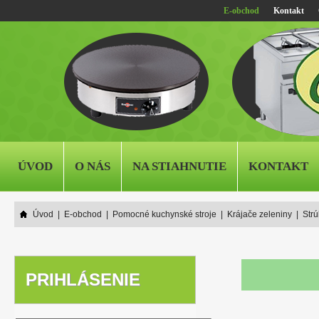
E-obchod
Kontakt
ÚVOD
O NÁS
NA STIAHNUTIE
KONTAKT
Úvod
|
E-obchod
|
Pomocné kuchynské stroje
|
Krájače zeleniny
|
Strú
PRIHLÁSENIE